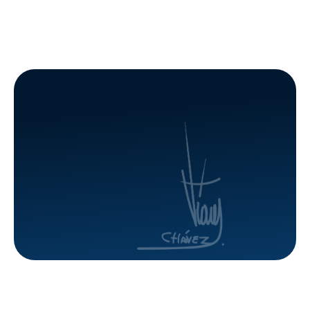
privado
de
articulan
viviendas
soluciones
en el
habitacionales
urbanismo
para las
Ciudad
familias
Caribia
afectadas
tras los
por los
terremotos
terremotos
del 24J