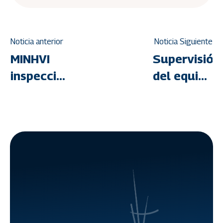
Noticia anterior
Noticia Siguiente
MINHVI
Supervisión
inspecciona
del equipo
sectores
multidiscipl
de la
de la Sala
Carretera
de
Vieja
Proyectos
Caracas-
Minhvi
La Guaira
para
diagnóstico