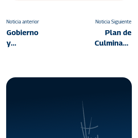
Noticia anterior
Noticia Siguiente
Gobierno
Plan de
y
Culminación
comunidades
de
trabajan
Viviendas
de la
Aisladas
mano para
da
garantizar
respuestas
viabilidad
eficientes
técnica de
a familias
proyectos
venezolana
habitacionales
(+Balance)