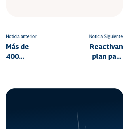
Noticia anterior
Noticia Siguiente
Más de
Reactivan
400
plan para
familias
culminación
larenses
de
favorecidas
viviendas
con
aisladas
adjudicación
de títulos
de tierra