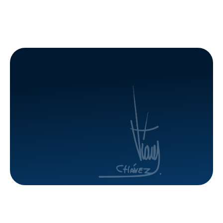
la
soluciones
construcción
en
de 52
materia
viviendas
de
en
vivienda
Portuguesa
para los
apureños