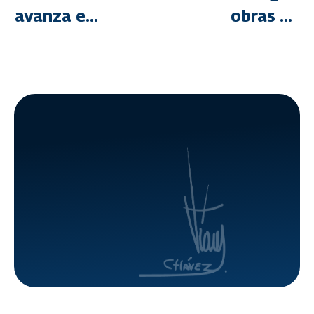
avanza en
obras de
la
rehabilitaci
consolidación
integral
de
en el
viviendas
Urbanismo
aisladas y
La Paz de
servicios
Caracas
básicos en
Amazonas