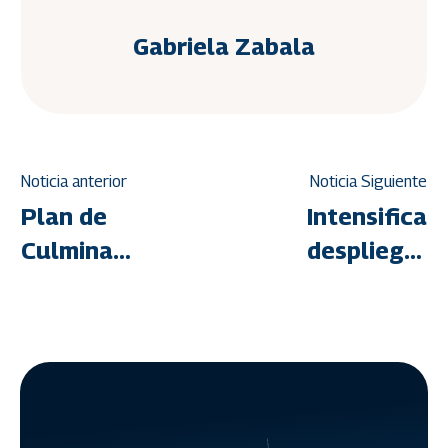
Gabriela Zabala
Noticia anterior
Noticia Siguiente
Plan de
Intensifican
Culminación
despliegue
de
técnico en
Viviendas
Monagas
Aisladas
para
da
acelerar
respuestas
la entrega