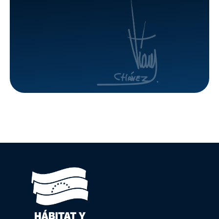
eficientes
de
a familias
viviendas
venezolanas
dignas
(+Balance)