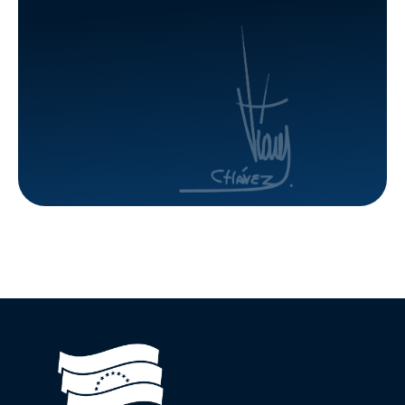
de la
va a la
GMVV en
calle para
Caracas
agilizar
trámites