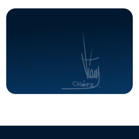
Culminación
Caribia
de
para
Viviendas
impulsar
Aisladas
planes
habitaciona