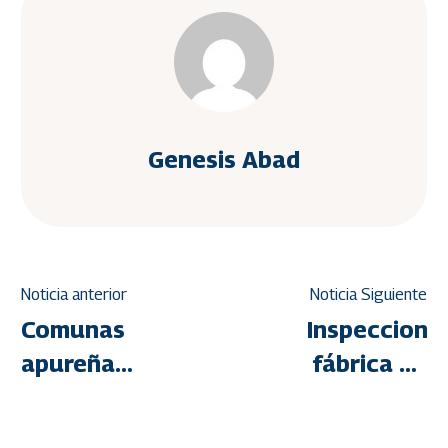
Genesis Abad
Noticia anterior
Noticia Siguiente
Comunas
Inspecciona
apureñas
fábrica de
se suman
bloques
al Plan de
en Ciudad