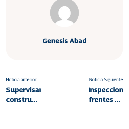
Genesis Abad
Noticia anterior
Noticia Siguiente
Supervisan
Inspecciona
construcción
frentes de
de 160
trabajo en
nuevos
el
apartamentos
urbanismo