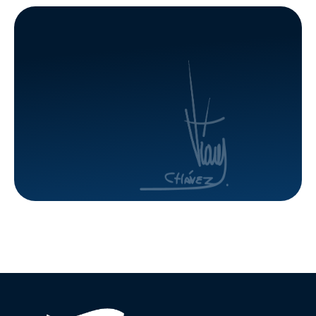
en
Hugo
Portuguesa
Chávez de
Guárico