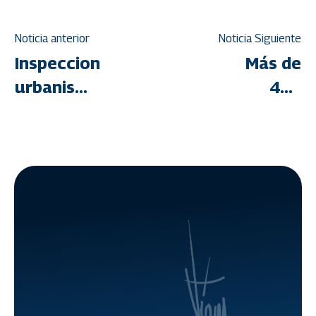
Noticia anterior
Noticia Siguiente
Inspeccionan
Más de
urbanismo
400
La
familias
Encrucijada
larenses
en Nueva
favorecidas
Esparta
con
adjudicació
de títulos
de tierra
urbana