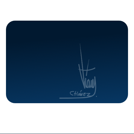
edificaciones
inspecciona
en Barinas
avances
habitaciona
en el
estado
Amazonas