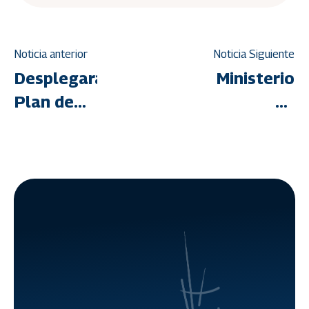
Noticia anterior
Noticia Siguiente
Desplegarán
Ministerio
Plan de
de
Obras
Vivienda y
para el
Cámaras
embellecimiento
de la
de
Construcció
urbanismos
acuerdan
de la
agenda
GMVV
conjunta
para