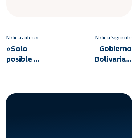
Noticia anterior
Noticia Siguiente
«Solo
Gobierno
posible en
Bolivariano
Revolución»:
entrega
GMVV
28
llegó a
viviendas
5.258.000
bajo
hogares
modalidad
en su XIV
de
Aniversario
autoconstr