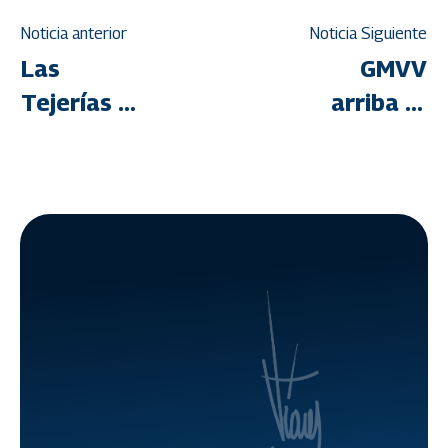
Noticia anterior
Noticia Siguiente
Las
GMVV
Tejerías
arriba al
renace
Hito
con Hito
Histórico
Histórico
4.600.000
4.400.000
con la
entrega
de 546
hogares
dignos en
nueve
estados