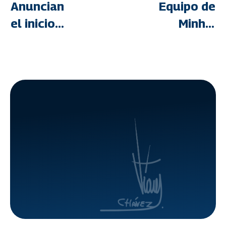
Anuncian
Equipo de
el inicio
Minhvi
del
realizó
Registro
inspeccione
Único de
en La
Vivienda
Guaira y
en
Miranda
campamentos
transitorios