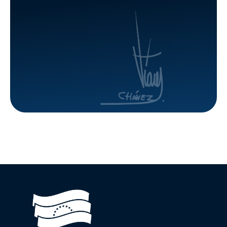
ubicado
Brisas del
en la Av.
Aeropuerto
Bolívar de
en La
Caracas
Guaira