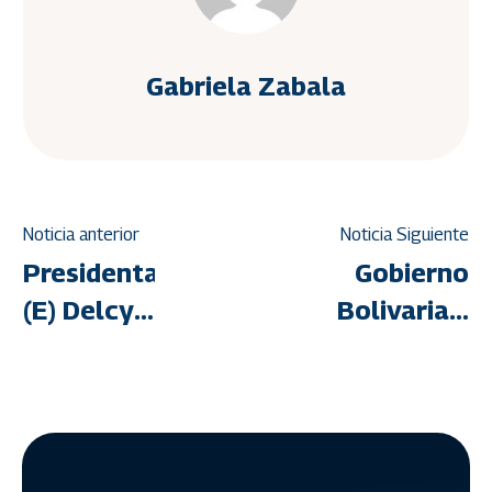
Gabriela Zabala
Noticia anterior
Noticia Siguiente
Presidenta
Gobierno
(E) Delcy
Bolivariano
Rodríguez
acelera
inspeccionó
reconstrucc
Centro de
del
Control
urbanismo