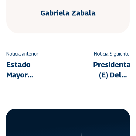
Gabriela Zabala
Noticia anterior
Noticia Siguiente
Estado
Presidenta
Mayor
(E) Delcy
para los
Rodríguez
Campamentos
ofrece
Transitorios
rueda de
inspecciona
prensa
el estadio
internacion