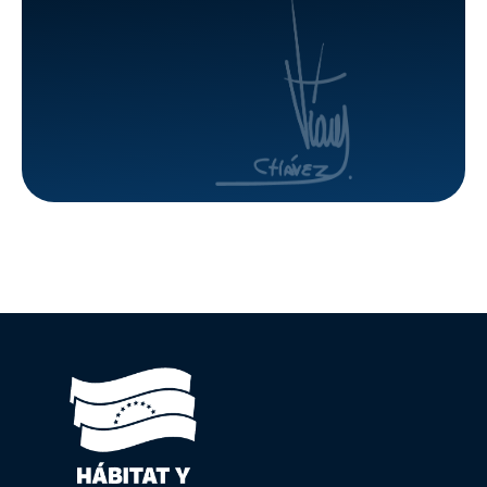
Monumental
para
de
informar
Caracas
las
acciones
del
Gobierno
Bolivariano
ante la
emergencia
sísmica