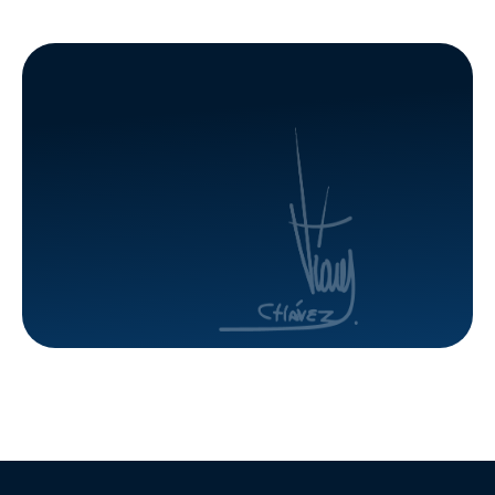
en el
Regularizac
Urbanismo
de
La Paz de
Propiedad
la GMVV
de la
GMVV