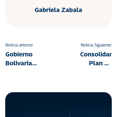
Gabriela Zabala
Noticia anterior
Noticia Siguiente
Gobierno
Consolidan
Bolivariano
Plan de
afianza la
Culminación
construcción
de
de
Viviendas
viviendas
Aisladas
en La
en
Guaira
Yaracuy