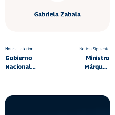
Gabriela Zabala
Noticia anterior
Noticia Siguiente
Gobierno
Ministro
Nacional
Márquez
impulsa
inspecciona
culminación
frentes de
de
trabajo en
viviendas
urbanismos
aisladas
de Bolívar