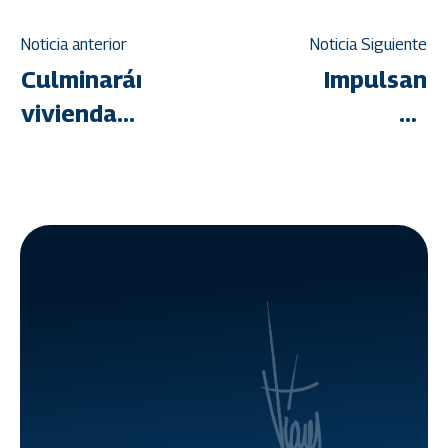
Noticia anterior
Noticia Siguiente
Culminarán
Impulsan
viviendas
en
aisladas
Guárico el
en el
Plan de
estado
Culminación
Portuguesa
de
Viviendas
Aisladas