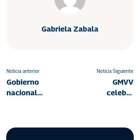
Gabriela Zabala
Noticia anterior
Noticia Siguiente
Gobierno
GMVV
nacional
celebra
reactivará
15°
obras en
aniversario
urbanismos
con
de
jornadas