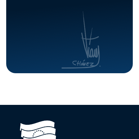
Cojedes
deportivas
y
culturales
en
urbanismos