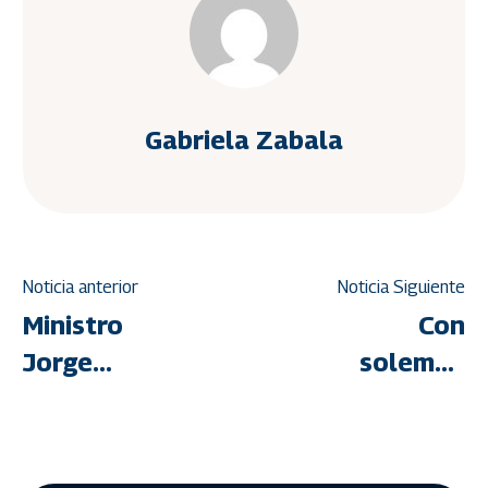
Gabriela Zabala
Noticia anterior
Noticia Siguiente
Ministro
Con
Jorge
solemne
Márquez
eucaristía,
inspecciona
la GMVV
avances
celebró