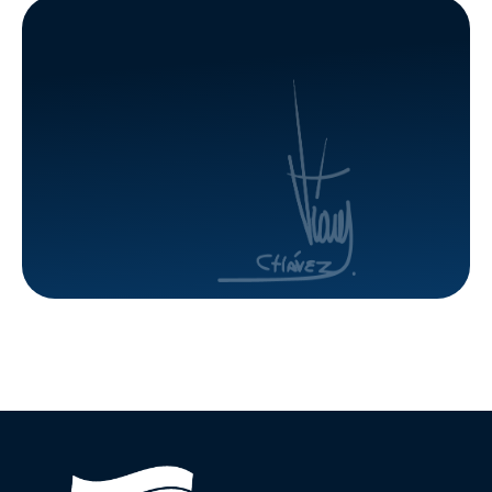
habitacionales
15 años
en el
de
estado
servicio al
Amazonas
pueblo
venezolano