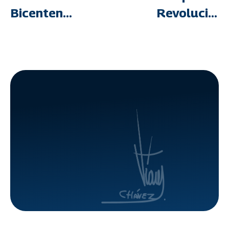
Bicentenario
Revoluciona
de la
GMVV
Batalla de
entregará
Carabobo
el Hito
GMVV
Histórico
entrega el
3.700.000
Hito 3
millones
500 mil
viviendas